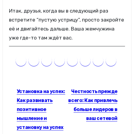
Итак, друзья, когда вы в следующий раз
встретите “пустую устрицу”, просто закройте
её и двигайтесь дальше. Ваша жемчужина
уже где-то там ждёт вас.
Навигация
Установка на успех:
Честность прежде
по
Как развивать
всего: Как привлечь
записям
позитивное
больше лидеров в
мышление и
ваш сетевой
установку на успех